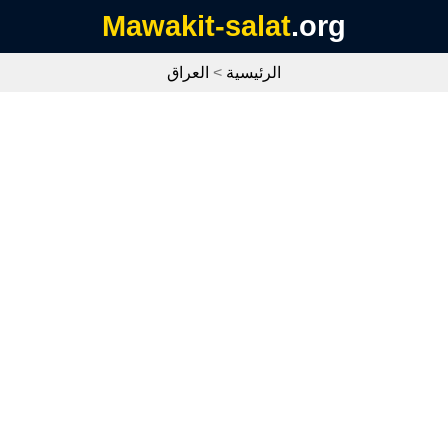
Mawakit-salat
.org
الرئيسية
>
العراق