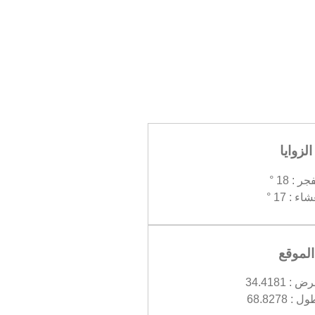
الزوايا
جر : 18 °
اء : 17 °
الموقع
 34.4181
 68.8278