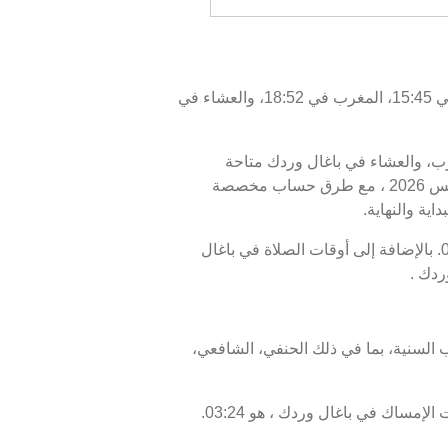
اليوم، الخميس 06/08/2026 ، أوقات الصلاة في باغال وردك كالتالي : الفجر في 03:34، الظهر في 12:01، العصر في 15:45، المغرب في 18:52، والعشاء في
مغرب، والعشاء في باغال وردك متاحة
للاطلاع. أوقات الصلاة اليوم، 21 صفر 1448 ، وبرنامج الأيام السبعة القادمة، من 06 أغسطس 2026 إلى 13 أغسطس 2026 ، مع طرق حساب مخصصة
ية والنهاية.
موعد غروب الشمس أو الإفطار في باغال وردك هو 18:52، ووقت انتهاء السحور أو الفجر في باغال وردك هو 03:34. بالإضافة إلى أوقات الصلاة في باغال
ردك .
 السنية، بما في ذلك الحنفي، الشافعي،
موعد غروب الشمس في باغال وردك ، المعروف أيضًا بوقت الإفطار، هو 18:52، ووقت الفجر، الذي يمثل نهاية وقت الإمساك في باغال وردك ، هو 03:24.