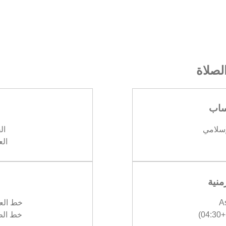
صلاة
ساب
إسلامي
الف
العش
منية
A
خط العرض :
)
خط الطول :