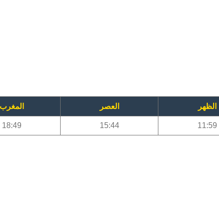
الظهر
العصر
المغرب
18:49
15:44
11:59