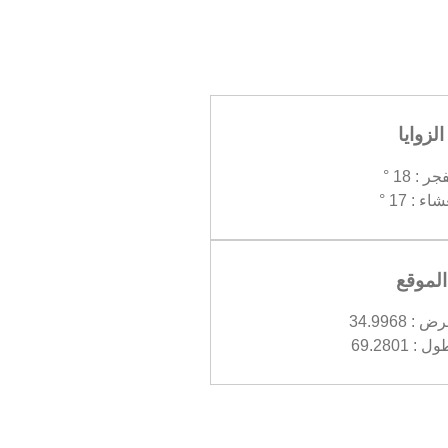
الزوايا
جر : 18 °
اء : 17 °
الموقع
 34.9968
 69.2801