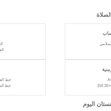
صلاة
ساب
إسلامي
الف
العش
منية
A
خط العرض :
)
خط الطول :
نستان اليوم