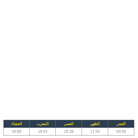
الفجر
الظهر
العصر
المغرب
العشاء
20:08
18:42
15:38
11:55
03:36