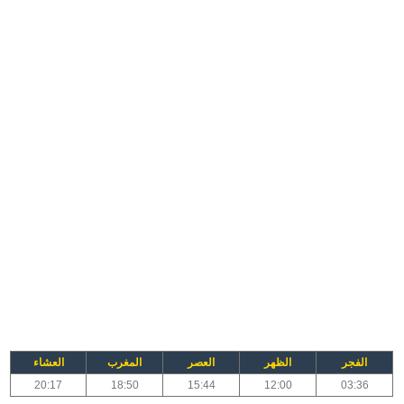
الفجر
الظهر
العصر
المغرب
العشاء
20:17
18:50
15:44
12:00
03:36