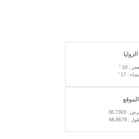
الزوايا
جر : 18 °
اء : 17 °
الموقع
 36.7303
 66.8679