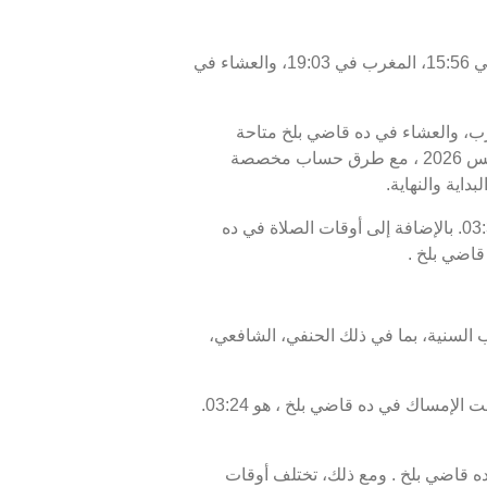
اليوم، الجمعة 07/08/2026 ، أوقات الصلاة في ده قاضي بلخ كالتالي : الفجر في 03:34، الظهر في 12:08، العصر في 15:56، المغرب في 19:03، والعشاء في
مغرب، والعشاء في ده قاضي بلخ متاحة
للاطلاع. أوقات الصلاة اليوم، 22 صفر 1448 ، وبرنامج الأيام السبعة القادمة، من 07 أغسطس 2026 إلى 14 أغسطس 2026 ، مع طرق حساب مخصصة
داية والنهاية.
موعد غروب الشمس أو الإفطار في ده قاضي بلخ هو 19:03، ووقت انتهاء السحور أو الفجر في ده قاضي بلخ هو 03:34. بالإضافة إلى أوقات الصلاة في ده
قاضي بلخ .
 السنية، بما في ذلك الحنفي، الشافعي،
موعد غروب الشمس في ده قاضي بلخ ، المعروف أيضًا بوقت الإفطار، هو 19:03، ووقت الفجر، الذي يمثل نهاية وقت الإمساك في ده قاضي بلخ ، هو 03:24.
 قاضي بلخ . ومع ذلك، تختلف أوقات