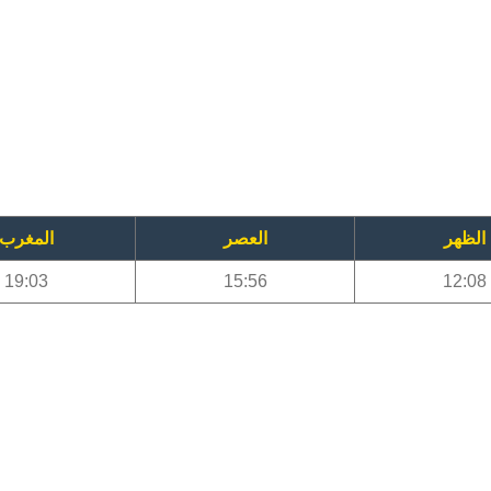
الظهر
العصر
المغرب
19:03
15:56
12:08