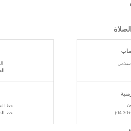
صلاة
ساب
إسلامي
الف
العش
منية
A
خط العرض :
)
خط الطول :