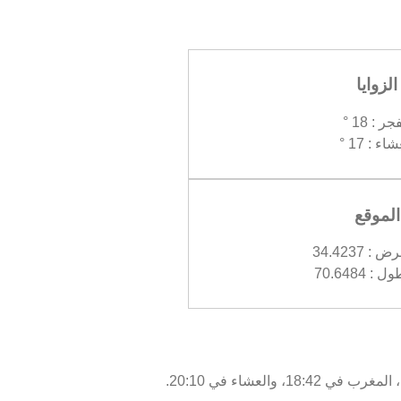
الزوايا
جر : 18 °
اء : 17 °
الموقع
 34.4237
 70.6484