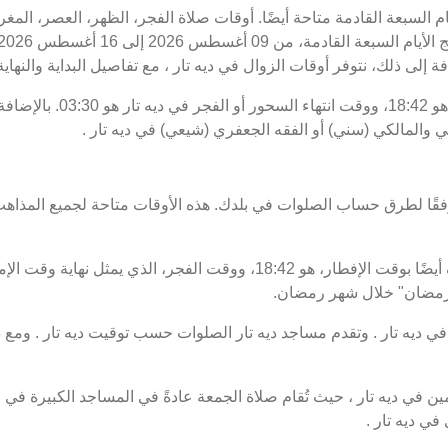
يام السبعة القادمة متاحة أيضًا. أوقات صلاة الفجر، الظهر، العصر، المغ
ة إلى ذلك، نتوفر أوقات الزوال في ديه تار ، مع تفاصيل البداية والنهاية
موعد غروب الشمس أو الإفطار في
ي والمالكي (سني) أو الفقه الجعفري (شيعي) في ديه تار .
فقًا لطرق حساب الصلوات في بلدك. هذه الأوقات متاحة لجميع المذاهب
ت رمضان" خلال شهر رمضان.
ديه تار . وتقدم مساجد ديه تار الصلوات حسب توقيت ديه تار . ومع ذ
 في ديه تار ، حيث تُقام صلاة الجمعة عادةً في المساجد الكبيرة في ا
ي ديه تار .