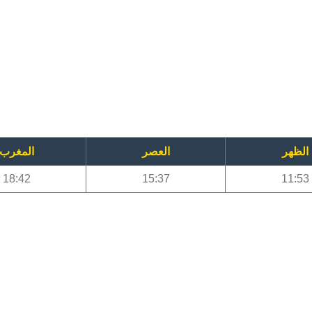
الظهر
العصر
المغرب
18:42
15:37
11:53