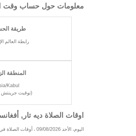
معلومات حول حساب وقت ال
طريقة الح
رابطة العالم ال
المنطقة الز
sia/Kabul
(توقيت جرينتش +04:30
اوقات الصلاة ديه تار, أفغانس
اليوم، الأحد 09/08/2026 ، أوقات الصلاة في ديه تار كالتالي : الفجر في 03:30، الظهر في 11:53، العصر في 15:37، المغرب في 18:42، والعشاء في 20:10.