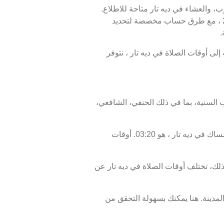
رب، والعشاء في ديه تار متاحة للاطلاع.
أوقات الصلاة اليوم، 24 صفر 1448 ، وبرنامج الأيام السبعة القادمة، من 09 أغسطس 2026 إلى 16 أغسطس 2026 ، مع طرق حساب مخصصة لتحديد
.
 ديه تار هو 18:42، ووقت انتهاء السحور أو الفجر في ديه تار هو 03:30. بالإضافة إلى أوقات الصلاة في ديه تار ، نتوفر
 السنية، بما في ذلك الحنفي، الشافعي،
موعد غروب الشمس في ديه تار ، المعروف أيضًا بوقت الإفطار، هو 18:42، ووقت الفجر، الذي يمثل نهاية وقت الإمساك في ديه تار ، هو 03:20. أوقات
لك، تختلف أوقات الصلاة في ديه تار عن
لمدينة. هنا يمكنك بسهولة التحقق من