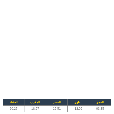
الفجر
الظهر
العصر
المغرب
العشاء
20:27
18:57
15:51
12:05
03:35