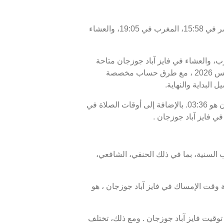
اليوم، الجمعة 07/08/2026 ، أوقات الصلاة في فايز آباد جوزجان كالتالي : الفجر في 03:36، الظهر في 12:10، العصر في 15:58، المغرب في 19:05، والعشاء
غرب، والعشاء في فايز آباد جوزجان متاحة
للاطلاع. أوقات الصلاة اليوم، 22 صفر 1448 ، وبرنامج الأيام السبعة القادمة، من 07 أغسطس 2026 إلى 14 أغسطس 2026 ، مع طرق حساب مخصصة
 البداية والنهاية.
موعد غروب الشمس أو الإفطار في فايز آباد جوزجان هو 19:05، ووقت انتهاء السحور أو الفجر في فايز آباد جوزجان هو 03:36. بالإضافة إلى أوقات الصلاة في
ي فايز آباد جوزجان .
 السنية، بما في ذلك الحنفي، الشافعي،
إفطار، هو 19:05، ووقت الفجر، الذي يمثل نهاية وقت الإمساك في فايز آباد جوزجان ، هو
قيت فايز آباد جوزجان . ومع ذلك، تختلف