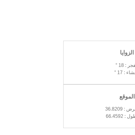
الزوايا
جر : 18 °
اء : 17 °
الموقع
 36.8209
 66.4592