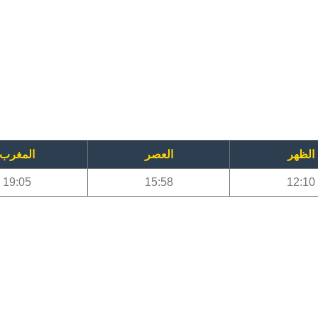
الظهر
العصر
المغرب
19:05
15:58
12:10