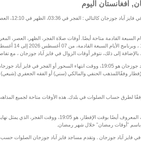
ن, أفغانستان اليوم
يام السبعة القادمة متاحة أيضًا. أوقات صلاة الفجر، الظهر، العصر، الم
بالإضافة إلى ذلك، نتوفر أوقات الزوال في فايز آباد جوزجان ، مع تفاصيل
لإفطار وفقًاللمذهب الحنفي والمالكي (سني) أو الفقه الجعفري (شيعي) ف
فقًا لطرق حساب الصلوات في بلدك. هذه الأوقات متاحة لجميع المذاهب
موعد غروب الشمس في فايز آباد جوزجان ، المعروف أيضًا بوقت ال
فايز آباد جوزجان . وتقدم مساجد فايز آباد جوزجان الصلوات حسب تو