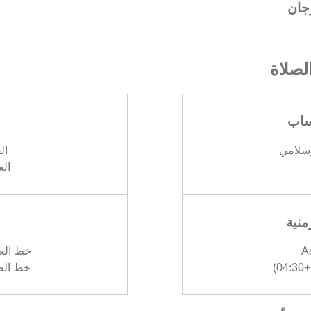
زجان
صلاة
ساب
إسلامي
الف
العش
منية
A
خط العرض :
)
خط الطول :