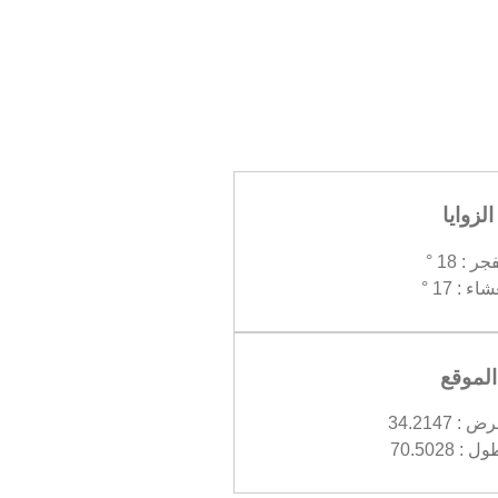
الزوايا
جر : 18 °
اء : 17 °
الموقع
 34.2147
 70.5028