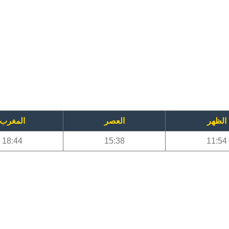
الظهر
العصر
المغرب
18:44
15:38
11:54