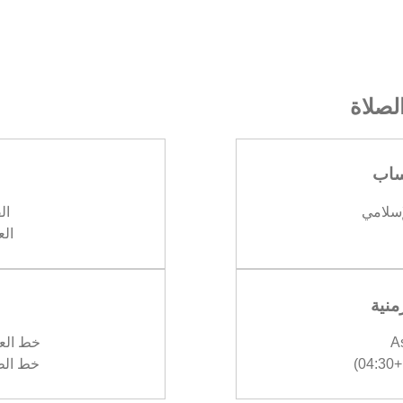
صلاة
ساب
إسلامي
الف
العش
منية
A
خط العرض :
)
خط الطول :