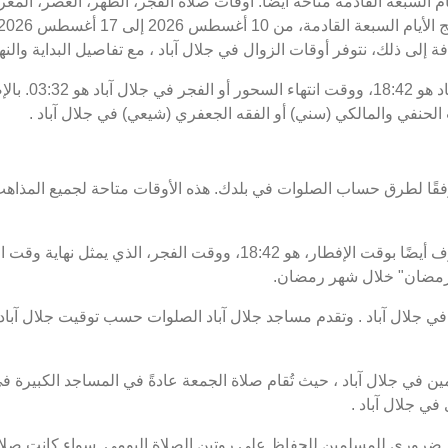
يام السبعة القادمة متاحة أيضًا. أوقات صلاة الفجر، الظهر، العصر، المغ
ة إلى ذلك، نتوفر أوقات الزوال في جلال آباد ، مع تفاصيل البداية والنها
موعد غروب الشمس 
الحنفي والمالكي (سني) أو الفقه الجعفري (شيعي) في جلال آباد .
فقًا لطرق حساب الصلوات في بلدك. هذه الأوقات متاحة لجميع المذاهب
ت رمضان" خلال شهر رمضان.
جلال آباد . وتقدم مساجد جلال آباد الصلوات حسب توقيت جلال آباد 
 في جلال آباد ، حيث تُقام صلاة الجمعة عادةً في المساجد الكبيرة في
ي جلال آباد .
د ضروري للمسلمين للحفاظ على روتين الصلاة اليومي. سواء كانت صلاة 