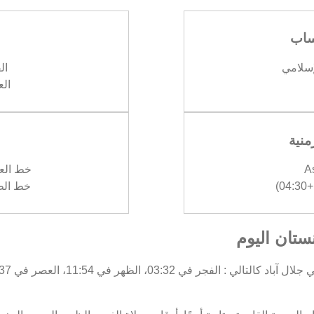
ساب
إسلامي
الف
العش
منية
A
خط العرض :
)
خط الطول :
نستان اليوم