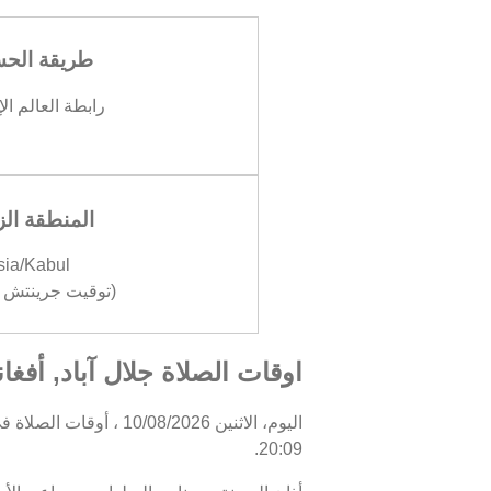
طريقة الح
رابطة العالم ال
المنطقة الز
sia/Kabul
(توقيت جرينتش +04:30
اوقات الصلاة جلال آباد, أفغا
20:09.