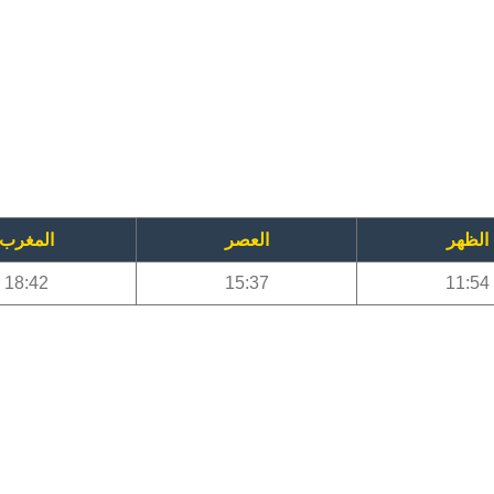
الظهر
العصر
المغرب
18:42
15:37
11:54