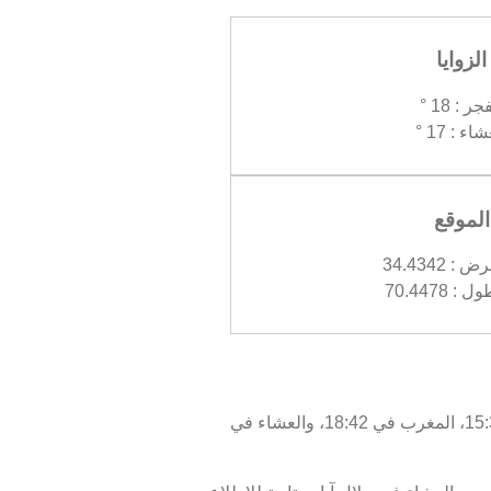
الزوايا
جر : 18 °
اء : 17 °
الموقع
 34.4342
 70.4478
اليوم، الاثنين 10/08/2026 ، أوقات الصلاة في جلال آباد كالتالي : الفجر في 03:32، الظهر في 11:54، العصر في 15:37، المغرب في 18:42، والعشاء في