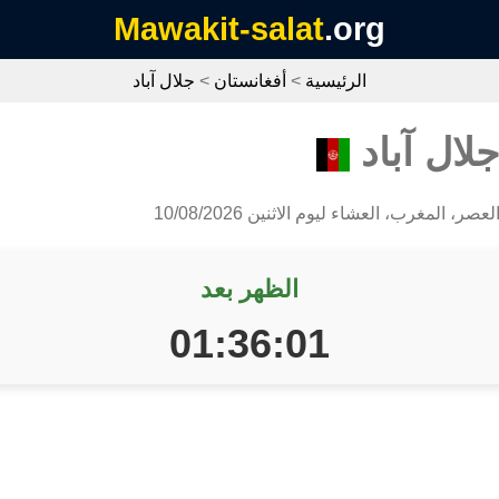
Mawakit-salat
.org
الرئيسية
>
أفغانستان
>
جلال آباد
لال آباد
صر، المغرب، العشاء ليوم الاثنين 10/08/2026
الظهر بعد
01:36:00