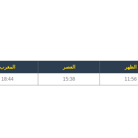
الظهر
العصر
المغرب
18:44
15:38
11:56