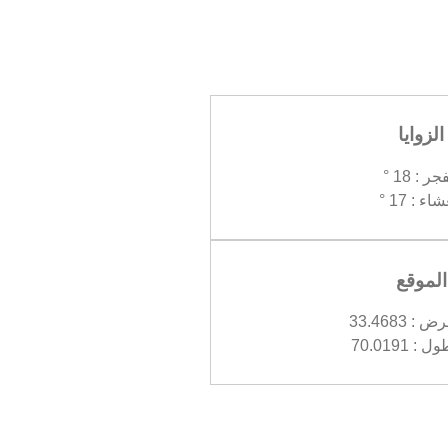
الزوايا
جر : 18 °
اء : 17 °
الموقع
 33.4683
 70.0191