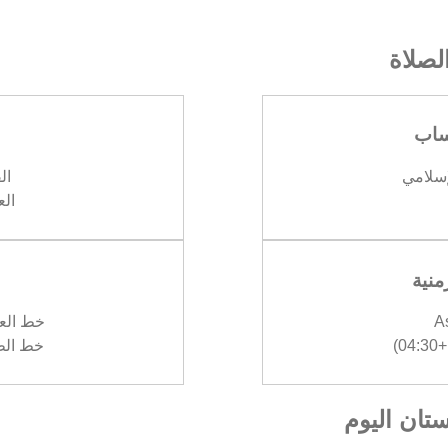
صلاة
ساب
إسلامي
الف
العش
منية
A
خط العرض :
)
خط الطول :
ستان اليوم