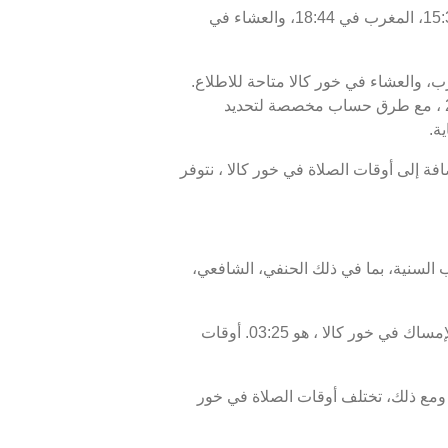
اليوم، السبت 08/08/2026 ، أوقات الصلاة في خور كالا كالتالي : الفجر في 03:35، الظهر في 11:56، العصر في 15:38، المغرب في 18:44، والعشاء في
رب، والعشاء في خور كالا متاحة للاطلاع.
أوقات الصلاة اليوم، 23 صفر 1448 ، وبرنامج الأيام السبعة القادمة، من 08 أغسطس 2026 إلى 15 أغسطس 2026 ، مع طرق حساب مخصصة لتحديد
ة.
 الإفطار في خور كالا هو 18:44، ووقت انتهاء السحور أو الفجر في خور كالا هو 03:35. بالإضافة إلى أوقات الصلاة في خور كالا ، نتوفر
 السنية، بما في ذلك الحنفي، الشافعي،
موعد غروب الشمس في خور كالا ، المعروف أيضًا بوقت الإفطار، هو 18:44، ووقت الفجر، الذي يمثل نهاية وقت الإمساك في خور كالا ، هو 03:25. أوقات
ومع ذلك، تختلف أوقات الصلاة في خور