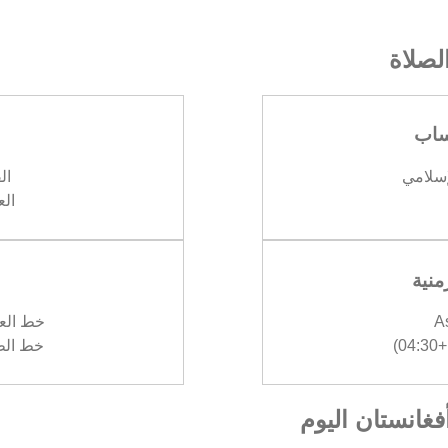
صلاة
ساب
إسلامي
الف
العش
منية
A
خط العرض :
)
خط الطول :
أفغانستان اليوم