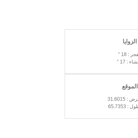
الزوايا
جر : 18 °
اء : 17 °
الموقع
 31.6015
 65.7353