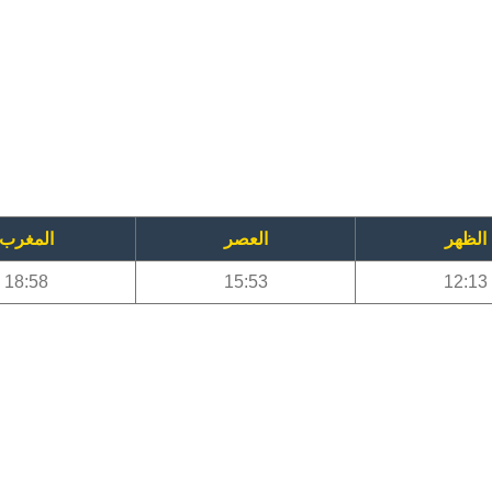
الظهر
العصر
المغرب
18:58
15:53
12:13