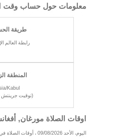
معلومات حول حساب وقت ال
طريقة الح
رابطة العالم ال
المنطقة الز
sia/Kabul
(توقيت جرينتش +04:30
اوقات الصلاة مورغان, أفغانس
اليوم، الأحد 09/08/2026 ، أوقات الصلاة في مورغان كالتالي : الفجر في 03:59، الظهر في 12:13، العصر في 15:53، المغرب في 18:57، والعشاء في 20:21.