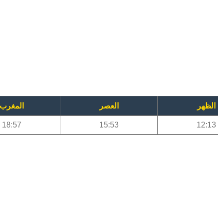
الظهر
العصر
المغرب
18:57
15:53
12:13