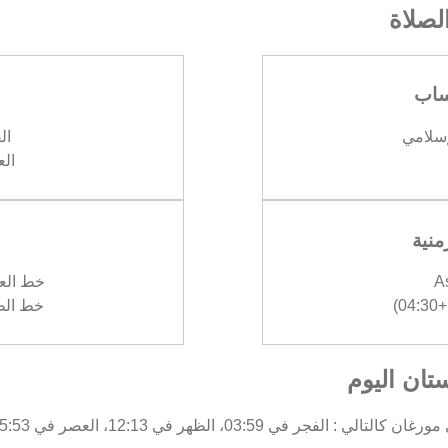
صلاة
ساب
إسلامي
الف
العش
منية
A
خط العرض :
)
خط الطول :
تان اليوم