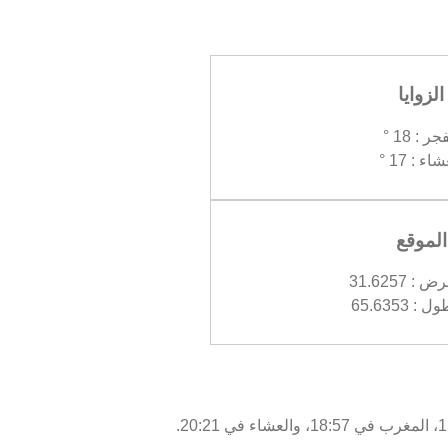
الزوايا
جر : 18 °
اء : 17 °
الموقع
 31.6257
 65.6353