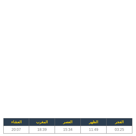
الفجر
الظهر
العصر
المغرب
العشاء
20:07
18:39
15:34
11:49
03:25