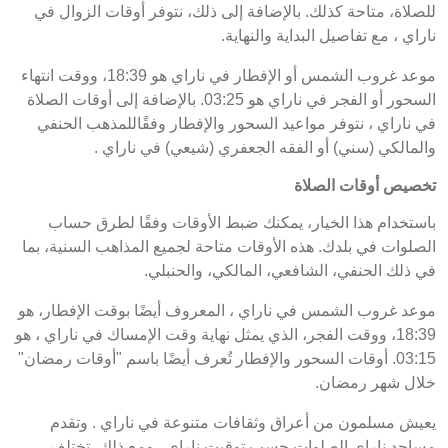
للصلاة، متاحة كذلك. بالإضافة إلى ذلك، نتوفر أوقات الزوال في
ناراي ، مع تفاصيل البداية والنهاية.
موعد غروب الشمس أو الإفطار في ناراي هو 18:39، ووقت انتهاء
السحور أو الفجر في ناراي هو 03:25. بالإضافة إلى أوقات الصلاة
في ناراي ، نتوفر مواعيد السحور والإفطار وفقًاللمذهب الحنفي
والمالكي (سني) أو الفقه الجعفري (شيعي) في ناراي .
تخصيص أوقات الصلاة
باستخدام هذا الخيار، يمكنك ضبط الأوقات وفقًا لطرق حساب
الصلوات في بلدك. هذه الأوقات متاحة لجميع المذاهب السنية، بما
في ذلك الحنفي، الشافعي، المالكي، والحنبلي.
موعد غروب الشمس في ناراي ، المعروف أيضًا بوقت الإفطار، هو
18:39، ووقت الفجر، الذي يمثل نهاية وقت الإمساك في ناراي ، هو
03:15. أوقات السحور والإفطار تُعرف أيضًا باسم "أوقات رمضان"
خلال شهر رمضان.
يعيش مسلمون من أعراق وثقافات متنوعة في ناراي . وتقدم
مساجد ناراي الصلوات حسب توقيت ناراي . ومع ذلك، تختلف