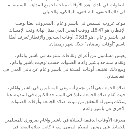
الصلوات في بلدك. هذه الأوقات متاحة لجميع المذاهب السنية، بما
في ذلك الحنفي، الشافعي، المالكي، والحنبلي.
موعد غروب الشمس في باشير واغام ، المعروف أيضًا بوقت
الإفطار، هو 18:47، ووقت الفجر، الذي يمثل نهاية وقت الإمساك
في باشير واغام ، هو 03:18. أوقات السحور والإفطار تُعرف أيضًا
باسم "أوقات رمضان" خلال شهر رمضان.
يعيش مسلمون من أعراق وثقافات متنوعة في باشير واغام .
وتقدم مساجد باشير واغام الصلوات حسب توقيت باشير واغام .
ومع ذلك، تختلف أوقات الصلاة في باشير واغام عن باقي المدن في
أفغانستان .
صلاة الجمعة هي أكبر تجمع أسبوعي للمسلمين في باشير واغام ،
حيث تُقام صلاة الجمعة عادةً في المساجد الكبيرة في المدينة. هنا
يمكنك بسهولة التحقق من موعد صلاة الجمعة وأوقات الصلوات
الأخرى في باشير واغام .
معرفة الأوقات الدقيقة للصلاة في باشير واغام ضروري للمسلمين
للحفاظ على روتين الصلاة اليومي. سواء كانت صلاة الفجر في