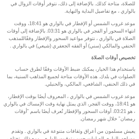
للصلاة، متاحة كذلك. بالإضافة إلى ذلك، نتوفر أوقات الزوال في
بالواري ، مع تفاصيل البداية والنهاية.
موعد غروب الشمس أو الإفطار في بالواري هو 18:41، ووقت
انتهاء السحور أو الفجر في بالواري هو 03:31. بالإضافة إلى أوقات
الصلاة في بالواري ، نتوفر مواعيد السحور والإفطار وفقًاللمذهب
الحنفي والمالكي (سني) أو الفقه الجعفري (شيعي) في بالواري .
تخصيص أوقات الصلاة
باستخدام هذا الخيار، يمكنك ضبط الأوقات وفقًا لطرق حساب
الصلوات في بلدك. هذه الأوقات متاحة لجميع المذاهب السنية، بما
في ذلك الحنفي، الشافعي، المالكي، والحنبلي.
موعد غروب الشمس في بالواري ، المعروف أيضًا بوقت الإفطار،
هو 18:41، ووقت الفجر، الذي يمثل نهاية وقت الإمساك في بالواري
، هو 03:21. أوقات السحور والإفطار تُعرف أيضًا باسم "أوقات
رمضان" خلال شهر رمضان.
يعيش مسلمون من أعراق وثقافات متنوعة في بالواري . وتقدم
مساجد بالواري الصلوات حسب توقيت بالواري . ومع ذلك، تختلف