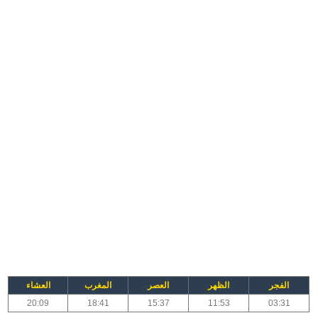
الفجر
الظهر
العصر
المغرب
العشاء
20:09
18:41
15:37
11:53
03:31