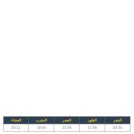
الفجر
الظهر
العصر
المغرب
العشاء
20:11
18:44
15:38
11:56
03:34