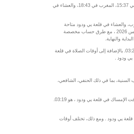
اليوم، السبت 08/08/2026 ، أوقات الصلاة في قلعة يي ودود كالتالي : الفجر في 03:29، الظهر في 11:53، العصر في 15:37، المغرب في 18:43، والعشاء في
غرب، والعشاء في قلعة يي ودود متاحة
للاطلاع. أوقات الصلاة اليوم، 23 صفر 1448 ، وبرنامج الأيام السبعة القادمة، من 08 أغسطس 2026 إلى 15 أغسطس 2026 ، مع طرق حساب مخصصة
داية والنهاية.
موعد غروب الشمس أو الإفطار في قلعة يي ودود هو 18:43، ووقت انتهاء السحور أو الفجر في قلعة يي ودود هو 03:29. بالإضافة إلى أوقات الصلاة في قلعة
يي ودود .
 السنية، بما في ذلك الحنفي، الشافعي،
موعد غروب الشمس في قلعة يي ودود ، المعروف أيضًا بوقت الإفطار، هو 18:43، ووقت الفجر، الذي يمثل نهاية وقت الإمساك في قلعة يي ودود ، هو 03:19.
عة يي ودود . ومع ذلك، تختلف أوقات