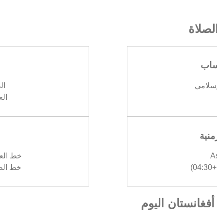
صلاة
ساب
إسلامي
الف
العش
منية
A
خط العرض :
)
خط الطول :
أفغانستان اليوم