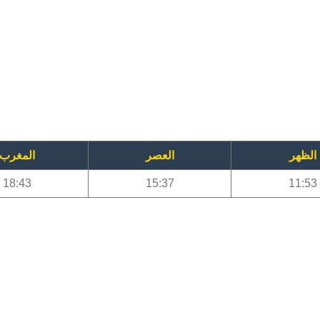
الظهر
العصر
المغرب
18:43
15:37
11:53