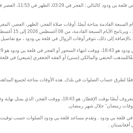
يام السبعة القادمة متاحة أيضًا. أوقات صلاة الفجر، الظهر، العصر، الم
بالإضافة إلى ذلك، نتوفر أوقات الزوال في قلعة يي ودود ، مع تفاصيل الب
فقًاللمذهب الحنفي والمالكي (سني) أو الفقه الجعفري (شيعي) في قلعة 
فقًا لطرق حساب الصلوات في بلدك. هذه الأوقات متاحة لجميع المذاهب
 "أوقات رمضان" خلال شهر رمضان.
 قلعة يي ودود . وتقدم مساجد قلعة يي ودود الصلوات حسب توقيت قل
أفغانستان .