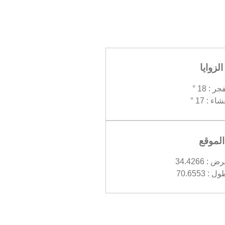
الزوايا
جر : 18 °
اء : 17 °
الموقع
 34.4266
 70.6553