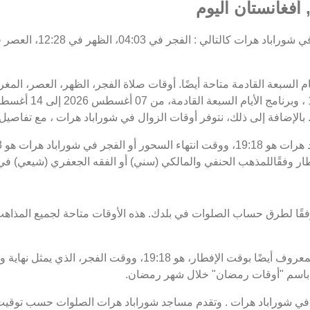
أفغانستان اليوم
يام السبعة القادمة متاحة أيضًا. أوقات صلاة الفجر، الظهر، العصر، ال
 بالإضافة إلى ذلك، نتوفر أوقات الزوال في شوراباد هرات ، مع تفاصيل ال
طار وفقًاللمذهب الحنفي والمالكي (سني) أو الفقه الجعفري (شيعي) في
فقًا لطرق حساب الصلوات في بلدك. هذه الأوقات متاحة لجميع المذاهب
موعد غروب الشمس في شوراباد هرات ، المعروف أيضًا بوقت الإفطار، ه
ي شوراباد هرات . وتقدم مساجد شوراباد هرات الصلوات حسب توقيت 