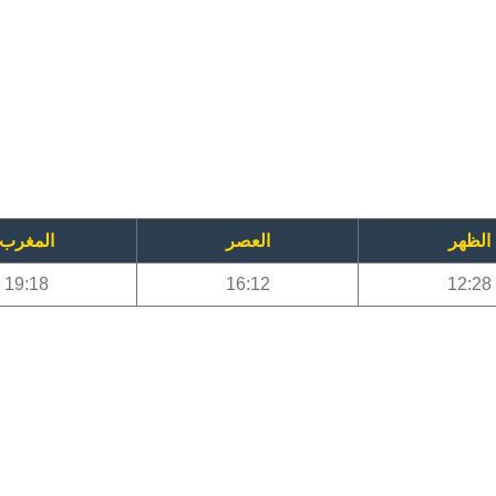
الظهر
العصر
المغرب
19:18
16:12
12:28