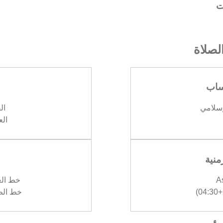
ت
صلاة
ساب
إسلامي
الف
العش
منية
A
خط العرض 
)
خط الطول :