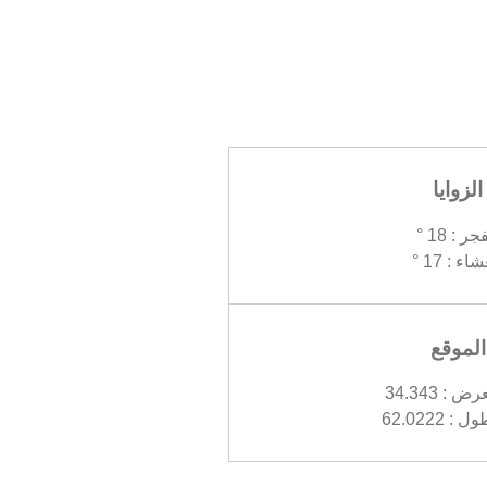
الزوايا
جر : 18 °
اء : 17 °
الموقع
: 34.343
 62.0222