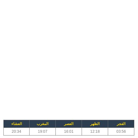
الفجر
الظهر
العصر
المغرب
العشاء
20:34
19:07
16:01
12:18
03:56