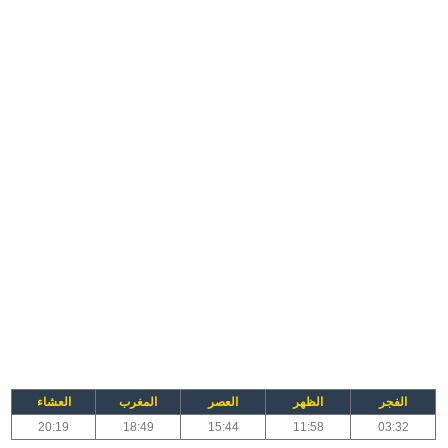
الفجر
الظهر
العصر
المغرب
العشاء
20:19
18:49
15:44
11:58
03:32