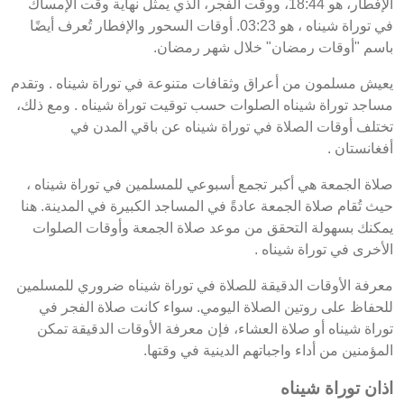
الإفطار، هو 18:44، ووقت الفجر، الذي يمثل نهاية وقت الإمساك
في توراة شيناه ، هو 03:23. أوقات السحور والإفطار تُعرف أيضًا
باسم "أوقات رمضان" خلال شهر رمضان.
يعيش مسلمون من أعراق وثقافات متنوعة في توراة شيناه . وتقدم
مساجد توراة شيناه الصلوات حسب توقيت توراة شيناه . ومع ذلك،
تختلف أوقات الصلاة في توراة شيناه عن باقي المدن في
أفغانستان .
صلاة الجمعة هي أكبر تجمع أسبوعي للمسلمين في توراة شيناه ،
حيث تُقام صلاة الجمعة عادةً في المساجد الكبيرة في المدينة. هنا
يمكنك بسهولة التحقق من موعد صلاة الجمعة وأوقات الصلوات
الأخرى في توراة شيناه .
معرفة الأوقات الدقيقة للصلاة في توراة شيناه ضروري للمسلمين
للحفاظ على روتين الصلاة اليومي. سواء كانت صلاة الفجر في
توراة شيناه أو صلاة العشاء، فإن معرفة الأوقات الدقيقة تمكن
المؤمنين من أداء واجباتهم الدينية في وقتها.
اذان توراة شيناه