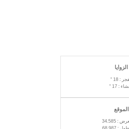
الزوايا
جر : 18 °
اء : 17 °
الموقع
: 34.585
 : 68.987