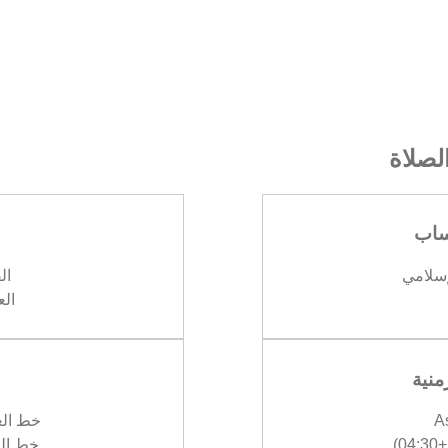
صلاة
ساب
إسلامي
الف
العش
منية
A
خط العرض 
)
خط الطول