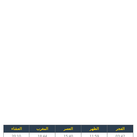
الفجر
الظهر
العصر
المغرب
العشاء
20:10
18:44
15:40
11:59
03:42