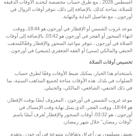
أغسطس 2026 ، مع طرق حساب مخصصة لتحديد الأوقات الدقيقة
للصلاة، متاحة كذلك. بالإضافة إلى ذلك، نتوفر أوقات الزوال في
أورجون ، مع تفاصيل البداية والنهاية.
موعد غروب الشمس أو الإفطار في أورجون هو 18:44، ووقت
انتهاء السحور أو الفجر في أورجون هو 03:42. بالإضافة إلى أوقات
الصلاة في أورجون ، نتوفر مواعيد السحور والإفطار وفقًاللمذهب
الحنفي والمالكي (سني) أو الفقه الجعفري (شيعي) في أورجون .
تخصيص أوقات الصلاة
باستخدام هذا الخيار، يمكنك ضبط الأوقات وفقًا لطرق حساب
الصلوات في بلدك. هذه الأوقات متاحة لجميع المذاهب السنية، بما
في ذلك الحنفي، الشافعي، المالكي، والحنبلي.
موعد غروب الشمس في أورجون ، المعروف أيضًا بوقت الإفطار،
هو 18:44، ووقت الفجر، الذي يمثل نهاية وقت الإمساك في
أورجون ، هو 03:32. أوقات السحور والإفطار تُعرف أيضًا باسم
"أوقات رمضان" خلال شهر رمضان.
يعيش مسلمون من أعراق وثقافات متنوعة في أورجون . وتقدم