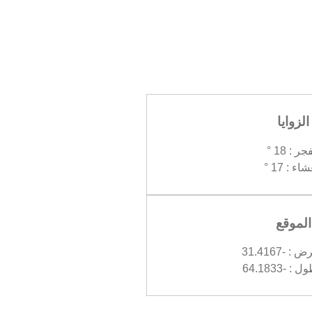
الزوايا
جر : 18 °
اء : 17 °
الموقع
 -31.4167
 -64.1833