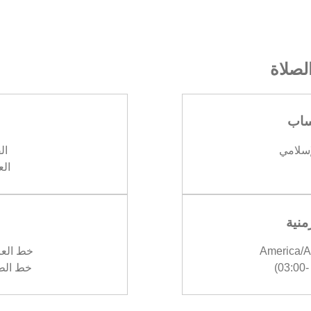
صلاة
ساب
إسلامي
الف
العش
منية
America/A
خط العرض :
)
خط الطول :