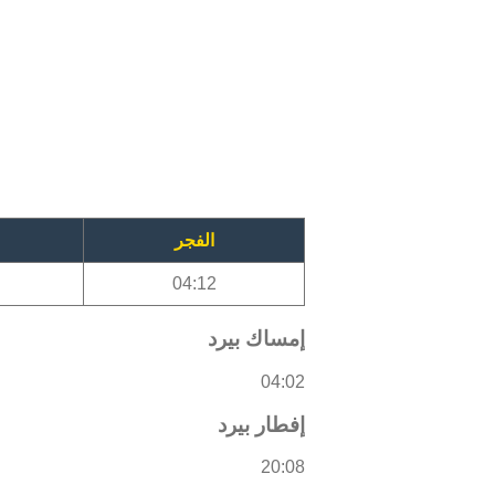
الفجر
04:12
إمساك بيرد
04:02
إفطار بيرد
20:08