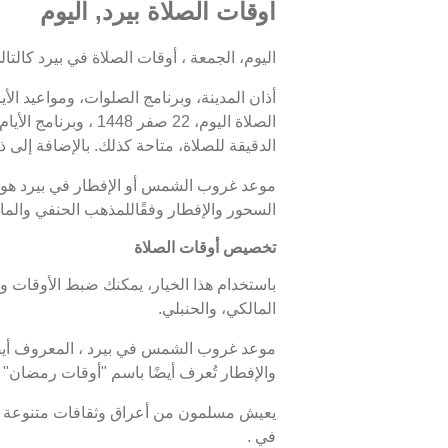
اوقات الصلاة بيرد, اليوم
اليوم، الجمعة ، أوقات الصلاة في بيرد كالتالي : الفجر في 04:12، الظهر في 13:04، العصر في 16:58، الم
أذان المدينة، وبرنامج الصلوات، ومواعيد الأ
الدقيقة للصلاة، متاحة كذلك. بالإضافة إلى ذل
السحور والإفطار وفقًاللمذهب الحنفي والما
تخصيص أوقات الصلاة
باستخدام هذا الخيار، يمكنك ضبط الأوقات و
المالكي، والحنبلي.
والإفطار تُعرف أيضًا باسم "أوقات رمضان"
يعيش مسلمون من أعراق وثقافات متنوعة في 
في .