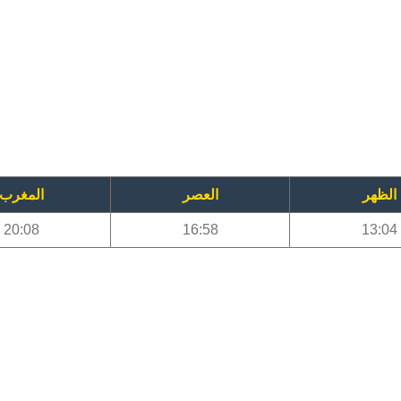
الظهر
العصر
المغرب
20:08
16:58
13:04