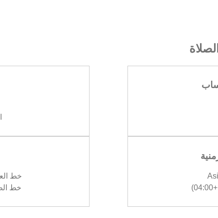
صلاة
ساب
ا
منية
As
خط العرض :
)
خط الطول :