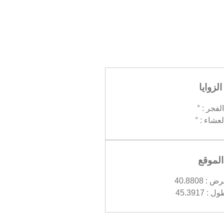
الزوايا
الفجر : °
لعشاء : °
الموقع
 40.8808
 45.3917