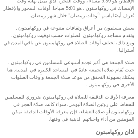
الإفطار، هو 5:39 مساءً ، ووقت الفجر، الذي يمثل نهاية وقت
الإمساك في روكهامبتون ، هو 5:01 صباحا. أوقات السحور والإفطار
تُعرف أيضًا باسم "أوقات رمضان" خلال شهر رمضان.
يعيش مسلمون من أعراق وثقافات متنوعة في روكهامبتون .
وتقدم مساجد روكهامبتون الصلوات حسب توقيت روكهامبتون .
ومع ذلك، تختلف أوقات الصلاة في روكهامبتون عن باقي المدن في
أستراليا .
صلاة الجمعة هي أكبر تجمع أسبوعي للمسلمين في روكهامبتون ،
حيث تُقام صلاة الجمعة عادةً في المساجد الكبيرة في المدينة. هنا
يمكنك بسهولة التحقق من موعد صلاة الجمعة وأوقات الصلوات
الأخرى في روكهامبتون .
معرفة الأوقات الدقيقة للصلاة في روكهامبتون ضروري للمسلمين
للحفاظ على روتين الصلاة اليومي. سواء كانت صلاة الفجر في
روكهامبتون أو صلاة العشاء، فإن معرفة الأوقات الدقيقة تمكن
المؤمنين من أداء واجباتهم الدينية في وقتها.
اذان روكهامبتون