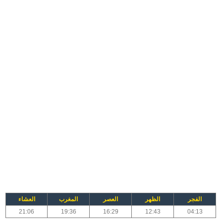
الفجر
الظهر
العصر
المغرب
العشاء
21:06
19:36
16:29
12:43
04:13