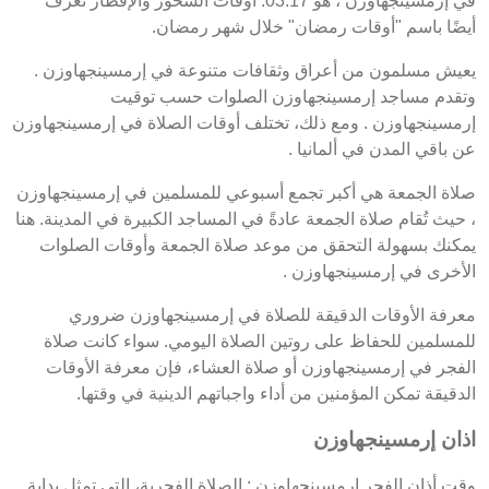
في إرمسينجهاوزن ، هو 03:17. أوقات السحور والإفطار تُعرف
أيضًا باسم "أوقات رمضان" خلال شهر رمضان.
يعيش مسلمون من أعراق وثقافات متنوعة في إرمسينجهاوزن .
وتقدم مساجد إرمسينجهاوزن الصلوات حسب توقيت
إرمسينجهاوزن . ومع ذلك، تختلف أوقات الصلاة في إرمسينجهاوزن
عن باقي المدن في ألمانيا .
صلاة الجمعة هي أكبر تجمع أسبوعي للمسلمين في إرمسينجهاوزن
، حيث تُقام صلاة الجمعة عادةً في المساجد الكبيرة في المدينة. هنا
يمكنك بسهولة التحقق من موعد صلاة الجمعة وأوقات الصلوات
الأخرى في إرمسينجهاوزن .
معرفة الأوقات الدقيقة للصلاة في إرمسينجهاوزن ضروري
للمسلمين للحفاظ على روتين الصلاة اليومي. سواء كانت صلاة
الفجر في إرمسينجهاوزن أو صلاة العشاء، فإن معرفة الأوقات
الدقيقة تمكن المؤمنين من أداء واجباتهم الدينية في وقتها.
اذان إرمسينجهاوزن
وقت أذان الفجر إرمسينجهاوزن : الصلاة الفجرية، التي تمثل بداية