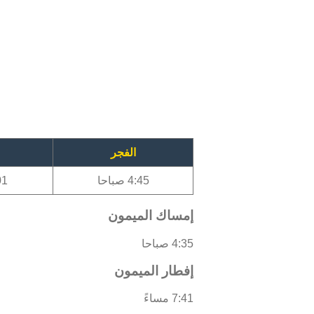
الفجر
4:45 صباحا
1:01
إمساك الميمون
4:35 صباحا
إفطار الميمون
7:41 مساءً