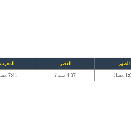
الظهر
العصر
المغرب
 مساءً
4:37 مساءً
7:41 مساءً