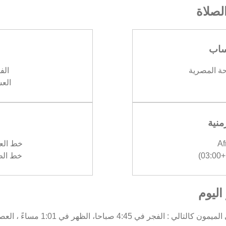
صلاة
ساب
حة المصرية
الفجر 
العشاء
منية
Af
خط العرض :
)
خط الطول :
اليوم