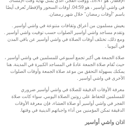
الإفطار، هو 18:47، ووقت الفجر، الذي يمثل نهاية وقت الإمساك
في واشي أواسير ، هو 04:59. أوقات السحور والإفطار تُعرف أيضًا
باسم "أوقات رمضان" خلال شهر رمضان.
يعيش مسلمون من أعراق وثقافات متنوعة في واشي أواسير .
وتقدم مساجد واشي أواسير الصلوات حسب توقيت واشي أواسير .
ومع ذلك، تختلف أوقات الصلاة في واشي أواسير عن باقي المدن
في أثيوبيا .
صلاة الجمعة هي أكبر تجمع أسبوعي للمسلمين في واشي أواسير ،
حيث تُقام صلاة الجمعة عادةً في المساجد الكبيرة في المدينة. هنا
يمكنك بسهولة التحقق من موعد صلاة الجمعة وأوقات الصلوات
الأخرى في واشي أواسير .
معرفة الأوقات الدقيقة للصلاة في واشي أواسير ضروري
للمسلمين للحفاظ على روتين الصلاة اليومي. سواء كانت صلاة
الفجر في واشي أواسير أو صلاة العشاء، فإن معرفة الأوقات
الدقيقة تمكن المؤمنين من أداء واجباتهم الدينية في وقتها.
اذان واشي أواسير