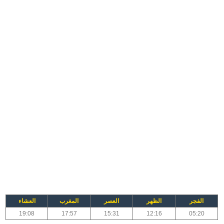
الفجر
الظهر
العصر
المغرب
العشاء
19:08
17:57
15:31
12:16
05:20