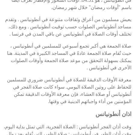
في أنطونيانس ، هو 04:51. أوقات السحور والإفطار تُعرف أيضًا
باسم "أوقات رمضان" خلال شهر رمضان.
يعيش مسلمون من أعراق وثقافات متنوعة في أنطونيانس . وتقدم
مساجد أنطونيانس الصلوات حسب توقيت أنطونيانس . ومع ذلك،
تختلف أوقات الصلاة في أنطونيانس عن باقي المدن في فرنسا .
صلاة الجمعة هي أكبر تجمع أسبوعي للمسلمين في أنطونيانس ،
حيث تُقام صلاة الجمعة عادةً في المساجد الكبيرة في المدينة. هنا
يمكنك بسهولة التحقق من موعد صلاة الجمعة وأوقات الصلوات
الأخرى في أنطونيانس .
معرفة الأوقات الدقيقة للصلاة في أنطونيانس ضروري للمسلمين
للحفاظ على روتين الصلاة اليومي. سواء كانت صلاة الفجر في
أنطونيانس أو صلاة العشاء، فإن معرفة الأوقات الدقيقة تمكن
المؤمنين من أداء واجباتهم الدينية في وقتها.
اذان أنطونيانس
وقت أذان الفجر أنطونيانس : الصلاة الفجرية، التي تمثل بداية اليوم،
وقت أذان الظهر في أنطونيانس : صلاة الظهر، التي تُقام بعد زوال