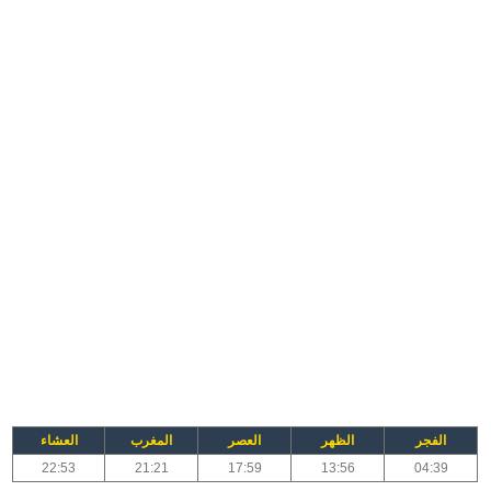
الفجر
الظهر
العصر
المغرب
العشاء
22:53
21:21
17:59
13:56
04:39