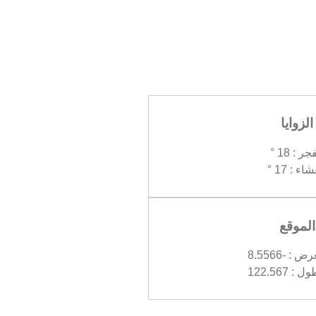
الزوايا
جر : 18 °
اء : 17 °
الموقع
: -8.5566
 122.567