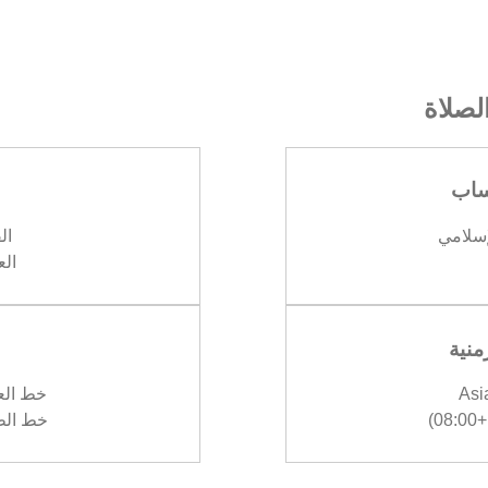
صلاة
ساب
إسلامي
الف
العش
منية
Asi
خط العرض 
)
خط الطول :