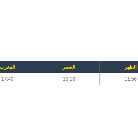
الظهر
العصر
المغرب
17:49
15:16
11:56