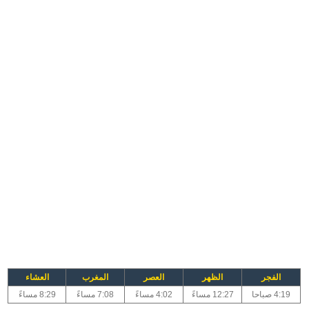
الفجر
الظهر
العصر
المغرب
العشاء
4:19 صباحا
12:27 مساءً
4:02 مساءً
7:08 مساءً
8:29 مساءً