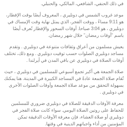
في ذلك الحنفي، الشافعي، المالكي، والحنبلي.
موعد غروب الشمس في دونليري ، المعروف أيضًا بوقت الإفطار،
هو 9:11 مساءً ، ووقت الفجر، الذي يمثل نهاية وقت الإمساك في
دونليري ، هو 3:04 صباحا. أوقات السحور والإفطار تُعرف أيضًا
باسم "أوقات رمضان" خلال شهر رمضان.
يعيش مسلمون من أعراق وثقافات متنوعة في دونليري . وتقدم
مساجد دونليري الصلوات حسب توقيت دونليري . ومع ذلك، تختلف
أوقات الصلاة في دونليري عن باقي المدن في أيرلندا .
صلاة الجمعة هي أكبر تجمع أسبوعي للمسلمين في دونليري ، حيث
تُقام صلاة الجمعة عادةً في المساجد الكبيرة في المدينة. هنا يمكنك
بسهولة التحقق من موعد صلاة الجمعة وأوقات الصلوات الأخرى
في دونليري .
معرفة الأوقات الدقيقة للصلاة في دونليري ضروري للمسلمين
للحفاظ على روتين الصلاة اليومي. سواء كانت صلاة الفجر في
دونليري أو صلاة العشاء، فإن معرفة الأوقات الدقيقة تمكن
المؤمنين من أداء واجباتهم الدينية في وقتها.