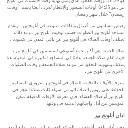
هو 18:29، ووقت الفجر، الذي يمثل نهاية وقت الإمساك في أنلونج
بير ، هو 04:25. أوقات السحور والإفطار تُعرف أيضًا باسم "أوقات
رمضان" خلال شهر رمضان.
يعيش مسلمون من أعراق وثقافات متنوعة في أنلونج بير . وتقدم
مساجد أنلونج بير الصلوات حسب توقيت أنلونج بير . ومع ذلك،
تختلف أوقات الصلاة في أنلونج بير عن باقي المدن في كمبوديا .
صلاة الجمعة هي أكبر تجمع أسبوعي للمسلمين في أنلونج بير ،
حيث تُقام صلاة الجمعة عادةً في المساجد الكبيرة في المدينة. هنا
يمكنك بسهولة التحقق من موعد صلاة الجمعة وأوقات الصلوات
الأخرى في أنلونج بير .
معرفة الأوقات الدقيقة للصلاة في أنلونج بير ضروري للمسلمين
للحفاظ على روتين الصلاة اليومي. سواء كانت صلاة الفجر في
أنلونج بير أو صلاة العشاء، فإن معرفة الأوقات الدقيقة تمكن
المؤمنين من أداء واجباتهم الدينية في وقتها.
اذان أنلونج بير
وقت أذان الفجر أنلونج بير : الصلاة الفجرية، التي تمثل بداية اليوم،