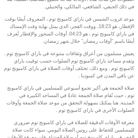
في ذلك الحنفي، الشافعي، المالكي، والحنبلي.
موعد غروب الشمس في باراي كامبونج توم ، المعروف أيضًا بوقت
الإفطار، هو 18:23، ووقت الفجر، الذي يمثل نهاية وقت الإمساك
في باراي كامبونج توم ، هو 04:23. أوقات السحور والإفطار تُعرف
أيضًا باسم "أوقات رمضان" خلال شهر رمضان.
يعيش مسلمون من أعراق وثقافات متنوعة في باراي كامبونج توم .
وتقدم مساجد باراي كامبونج توم الصلوات حسب توقيت باراي
كامبونج توم . ومع ذلك، تختلف أوقات الصلاة في باراي كامبونج توم
عن باقي المدن في كمبوديا .
صلاة الجمعة هي أكبر تجمع أسبوعي للمسلمين في باراي كامبونج
توم ، حيث تُقام صلاة الجمعة عادةً في المساجد الكبيرة في
المدينة. هنا يمكنك بسهولة التحقق من موعد صلاة الجمعة وأوقات
الصلوات الأخرى في باراي كامبونج توم .
معرفة الأوقات الدقيقة للصلاة في باراي كامبونج توم ضروري
للمسلمين للحفاظ على روتين الصلاة اليومي. سواء كانت صلاة
الفجر في باراي كامبونج توم أو صلاة العشاء، فإن معرفة الأوقات