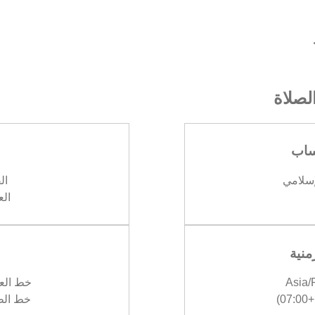
صلاة
ساب
إسلامي
الف
العش
منية
Asia
خط العرض :
)
خط الطول :