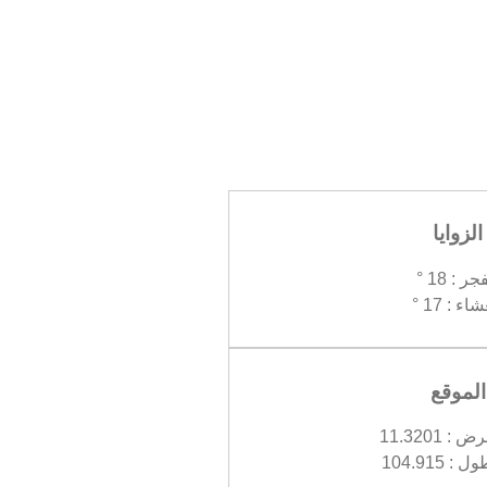
الزوايا
جر : 18 °
اء : 17 °
الموقع
 11.3201
 104.915