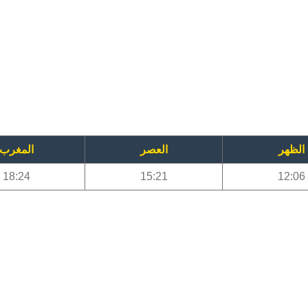
الظهر
العصر
المغرب
18:24
15:21
12:06