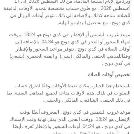
وبرنامج الأيام السبعة القادمة، من 10 أغسطس 2026 إلى 17
أغسطس 2026 ، مع طرق حساب مخصصة لتحديد الأوقات الدقيقة
للصلاة، متاحة كذلك. بالإضافة إلى ذلك، نتوفر أوقات الزوال في
كدي دونج ، مع تفاصيل البداية والنهاية.
موعد غروب الشمس أو الإفطار في كدي دونج هو 18:24، ووقت
انتهاء السحور أو الفجر في كدي دونج هو 04:34. بالإضافة إلى
أوقات الصلاة في كدي دونج ، نتوفر مواعيد السحور والإفطار
وفقًاللمذهب الحنفي والمالكي (سني) أو الفقه الجعفري (شيعي)
في كدي دونج .
تخصيص أوقات الصلاة
باستخدام هذا الخيار، يمكنك ضبط الأوقات وفقًا لطرق حساب
الصلوات في بلدك. هذه الأوقات متاحة لجميع المذاهب السنية، بما
في ذلك الحنفي، الشافعي، المالكي، والحنبلي.
موعد غروب الشمس في كدي دونج ، المعروف أيضًا بوقت
الإفطار، هو 18:24، ووقت الفجر، الذي يمثل نهاية وقت الإمساك
في كدي دونج ، هو 04:24. أوقات السحور والإفطار تُعرف أيضًا
باسم "أوقات رمضان" خلال شهر رمضان.