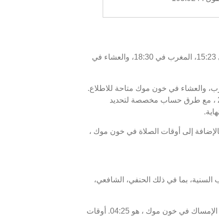
اليوم، الخميس 06/08/2026 ، أوقات الصلاة في خون موك كالتالي : الفجر في 04:35، الظهر في 12:10، العصر في 15:23، المغرب في 18:30، والعشاء في
مغرب، والعشاء في خون موك متاحة للاطلاع.
أوقات الصلاة اليوم، 21 صفر 1448 ، وبرنامج الأيام السبعة القادمة، من 06 أغسطس 2026 إلى 13 أغسطس 2026 ، مع طرق حساب مخصصة لتحديد
اية.
وب الشمس أو الإفطار في خون موك هو 18:30، ووقت انتهاء السحور أو الفجر في خون موك هو 04:35. بالإضافة إلى أوقات الصلاة في خون موك ،
 السنية، بما في ذلك الحنفي، الشافعي،
موعد غروب الشمس في خون موك ، المعروف أيضًا بوقت الإفطار، هو 18:30، ووقت الفجر، الذي يمثل نهاية وقت الإمساك في خون موك ، هو 04:25. أوقات