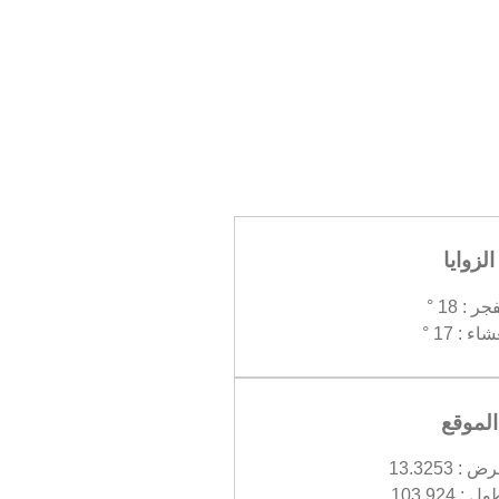
الزوايا
جر : 18 °
اء : 17 °
الموقع
 13.3253
 103.924