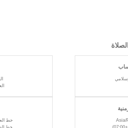
صلاة
ساب
إسلامي
الف
العش
منية
Asia
خط العرض :
)
خط الطول :