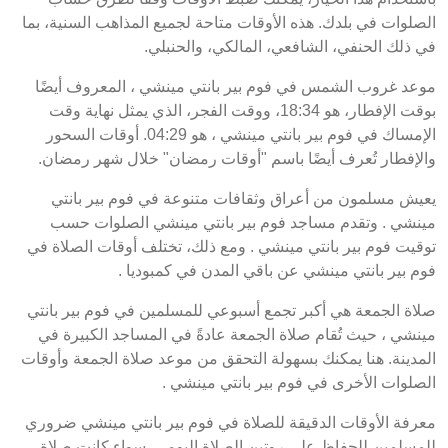
الصلوات في بلدك. هذه الأوقات متاحة لجميع المذاهب السنية، بما
في ذلك الحنفي، الشافعي، المالكي، والحنبلي.
موعد غروب الشمس في فوم بير بانتي مينشي ، المعروف أيضًا
بوقت الإفطار، هو 18:34، ووقت الفجر، الذي يمثل نهاية وقت
الإمساك في فوم بير بانتي مينشي ، هو 04:29. أوقات السحور
والإفطار تُعرف أيضًا باسم "أوقات رمضان" خلال شهر رمضان.
يعيش مسلمون من أعراق وثقافات متنوعة في فوم بير بانتي
مينشي . وتقدم مساجد فوم بير بانتي مينشي الصلوات حسب
توقيت فوم بير بانتي مينشي . ومع ذلك، تختلف أوقات الصلاة في
فوم بير بانتي مينشي عن باقي المدن في كمبوديا .
صلاة الجمعة هي أكبر تجمع أسبوعي للمسلمين في فوم بير بانتي
مينشي ، حيث تُقام صلاة الجمعة عادةً في المساجد الكبيرة في
المدينة. هنا يمكنك بسهولة التحقق من موعد صلاة الجمعة وأوقات
الصلوات الأخرى في فوم بير بانتي مينشي .
معرفة الأوقات الدقيقة للصلاة في فوم بير بانتي مينشي ضروري
للمسلمين للحفاظ على روتين الصلاة اليومي. سواء كانت صلاة