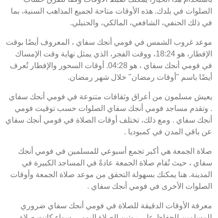
الصلوات في بلدك. هذه الأوقات متاحة لجميع المذاهب السنية، بما
في ذلك الحنفي، الشافعي، المالكي، والحنبلي.
موعد غروب الشمس في فومي أنجك سفاي ، المعروف أيضًا بوقت
الإفطار، هو 18:24، ووقت الفجر، الذي يمثل نهاية وقت الإمساك
في فومي أنجك سفاي ، هو 04:28. أوقات السحور والإفطار تُعرف
أيضًا باسم "أوقات رمضان" خلال شهر رمضان.
يعيش مسلمون من أعراق وثقافات متنوعة في فومي أنجك سفاي
. وتقدم مساجد فومي أنجك سفاي الصلوات حسب توقيت فومي
أنجك سفاي . ومع ذلك، تختلف أوقات الصلاة في فومي أنجك سفاي
عن باقي المدن في كمبوديا .
صلاة الجمعة هي أكبر تجمع أسبوعي للمسلمين في فومي أنجك
سفاي ، حيث تُقام صلاة الجمعة عادةً في المساجد الكبيرة في
المدينة. هنا يمكنك بسهولة التحقق من موعد صلاة الجمعة وأوقات
الصلوات الأخرى في فومي أنجك سفاي .
معرفة الأوقات الدقيقة للصلاة في فومي أنجك سفاي ضروري
للمسلمين للحفاظ على روتين الصلاة اليومي. سواء كانت صلاة