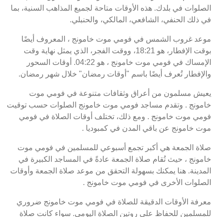
الصلوات في بلدك. هذه الأوقات متاحة لجميع المذاهب السنية، بما
في ذلك الحنفي، الشافعي، المالكي، والحنبلي.
موعد غروب الشمس في فومي موت خامونج ، المعروف أيضًا
بوقت الإفطار، هو 18:21، ووقت الفجر، الذي يمثل نهاية وقت
الإمساك في فومي موت خامونج ، هو 04:22. أوقات السحور
والإفطار تُعرف أيضًا باسم "أوقات رمضان" خلال شهر رمضان.
يعيش مسلمون من أعراق وثقافات متنوعة في فومي موت
خامونج . وتقدم مساجد فومي موت خامونج الصلوات حسب توقيت
فومي موت خامونج . ومع ذلك، تختلف أوقات الصلاة في فومي
موت خامونج عن باقي المدن في كمبوديا .
صلاة الجمعة هي أكبر تجمع أسبوعي للمسلمين في فومي موت
خامونج ، حيث تُقام صلاة الجمعة عادةً في المساجد الكبيرة في
المدينة. هنا يمكنك بسهولة التحقق من موعد صلاة الجمعة وأوقات
الصلوات الأخرى في فومي موت خامونج .
معرفة الأوقات الدقيقة للصلاة في فومي موت خامونج ضروري
للمسلمين للحفاظ على روتين الصلاة اليومي. سواء كانت صلاة