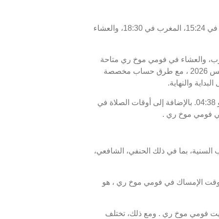
اليوم، الجمعة 07/08/2026 ، أوقات الصلاة في فومي موخ ري كالتالي : الفجر في 04:38، الظهر في 12:12، العصر في 15:24، المغرب في 18:30، والعشاء
لمغرب، والعشاء في فومي موخ ري متاحة
للاطلاع. أوقات الصلاة اليوم، 22 صفر 1448 ، وبرنامج الأيام السبعة القادمة، من 07 أغسطس 2026 إلى 14 أغسطس 2026 ، مع طرق حساب مخصصة
بداية والنهاية.
موعد غروب الشمس أو الإفطار في فومي موخ ري هو 18:30، ووقت انتهاء السحور أو الفجر في فومي موخ ري هو 04:38. بالإضافة إلى أوقات الصلاة في
في فومي موخ ري .
 السنية، بما في ذلك الحنفي، الشافعي،
 هو 18:30، ووقت الفجر، الذي يمثل نهاية وقت الإمساك في فومي موخ ري ، هو
 فومي موخ ري . ومع ذلك، تختلف