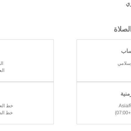
ري
صلاة
ساب
إسلامي
الف
العش
منية
Asia
خط العرض :
)
خط الطول :