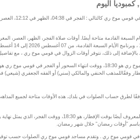
كمبوديا اليوم
أيام السبعة القادمة متاحة أيضًا. أوقات صلاة الفجر، الظهر، العصر، ا
 بالإضافة إلى ذلك، نتوفر أوقات الزوال في فومي موخ ري ، مع تفاصيل ال
طار وفقًاللمذهب الحنفي والمالكي (سني) أو الفقه الجعفري (شيعي) 
فقًا لطرق حساب الصلوات في بلدك. هذه الأوقات متاحة لجميع المذاهب
موعد غروب الشمس في فومي موخ ري ، المعروف أيضًا بوقت الإفطار،
في فومي موخ ري . وتقدم مساجد فومي موخ ري الصلوات حسب توقيت