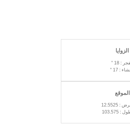
الزوايا
جر : 18 °
اء : 17 °
الموقع
 12.5525
 103.575