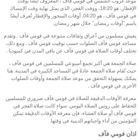
موعد غروب الشمس في فومي فآف ، المعروف أيضًا بوقت
الإفطار، هو 18:20، ووقت الفجر، الذي يمثل نهاية وقت الإمساك
في فومي فآف ، هو 04:20. أوقات السحور والإفطار تُعرف أيضًا
باسم "أوقات رمضان" خلال شهر رمضان.
يعيش مسلمون من أعراق وثقافات متنوعة في فومي فآف . وتقدم
مساجد فومي فآف الصلوات حسب توقيت فومي فآف . ومع ذلك،
تختلف أوقات الصلاة في فومي فآف عن باقي المدن في كمبوديا .
صلاة الجمعة هي أكبر تجمع أسبوعي للمسلمين في فومي فآف ،
حيث تُقام صلاة الجمعة عادةً في المساجد الكبيرة في المدينة. هنا
يمكنك بسهولة التحقق من موعد صلاة الجمعة وأوقات الصلوات
الأخرى في فومي فآف .
معرفة الأوقات الدقيقة للصلاة في فومي فآف ضروري للمسلمين
للحفاظ على روتين الصلاة اليومي. سواء كانت صلاة الفجر في
فومي فآف أو صلاة العشاء، فإن معرفة الأوقات الدقيقة تمكن
المؤمنين من أداء واجباتهم الدينية في وقتها.
اذان فومي فآف