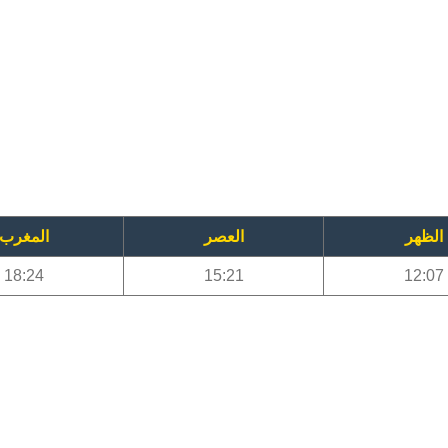
الظهر
العصر
المغرب
18:24
15:21
12:07