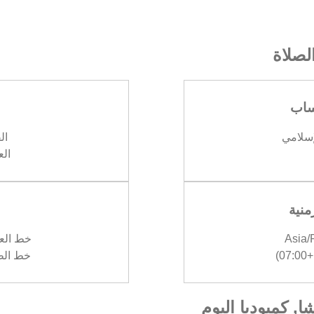
صلاة
ساب
إسلامي
الف
العش
منية
Asia
خط العرض :
)
خط الطول :
, كمبوديا اليوم