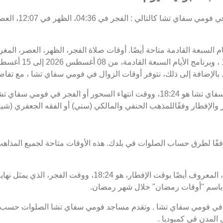
أيام السبعة القادمة متاحة أيضًا. أوقات صلاة الفجر، الظهر، العصر، ا
 بالإضافة إلى ذلك، نتوفر أوقات الزوال في فومي سفاي تشا ، مع تفاصيل 
والإفطار وفقًاللمذهب الحنفي والمالكي (سني) أو الفقه الجعفري (ش
فقًا لطرق حساب الصلوات في بلدك. هذه الأوقات متاحة لجميع المذاهب
موعد غروب الشمس في فومي سفاي تشا ، المعروف أيضًا بوقت ال
في فومي سفاي تشا . وتقدم مساجد فومي سفاي تشا الصلوات حسب ت
المدن في كمبوديا .