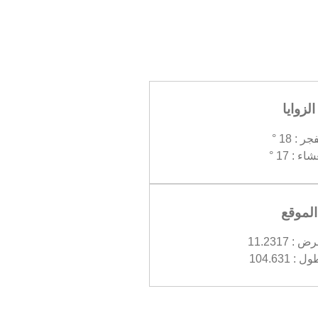
الزوايا
جر : 18 °
اء : 17 °
الموقع
 11.2317
 104.631