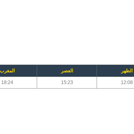
الظهر
العصر
المغرب
18:24
15:23
12:08