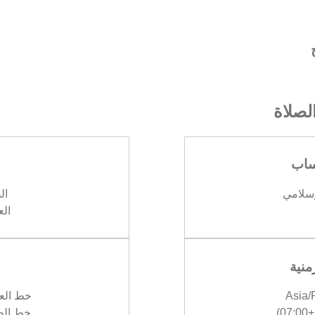
صلاة
ساب
إسلامي
الف
العش
منية
Asia
خط العرض :
)
خط الطول :