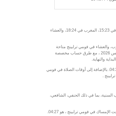
اليوم، الخميس 06/08/2026 ، أوقات الصلاة في فومي ترابينج كالتالي : الفجر في 04:37، الظهر في 12:08، العصر في 15:23، المغرب في 18:24، والعشاء
غرب، والعشاء في فومي ترابينج متاحة
للاطلاع. أوقات الصلاة اليوم، 21 صفر 1448 ، وبرنامج الأيام السبعة القادمة، من 06 أغسطس 2026 إلى 13 أغسطس 2026 ، مع طرق حساب مخصصة
داية والنهاية.
موعد غروب الشمس أو الإفطار في فومي ترابينج هو 18:24، ووقت انتهاء السحور أو الفجر في فومي ترابينج هو 04:37. بالإضافة إلى أوقات الصلاة في فومي
ابينج .
 السنية، بما في ذلك الحنفي، الشافعي،
موعد غروب الشمس في فومي ترابينج ، المعروف أيضًا بوقت الإفطار، هو 18:24، ووقت الفجر، الذي يمثل نهاية وقت الإمساك في فومي ترابينج ، هو 04:27.