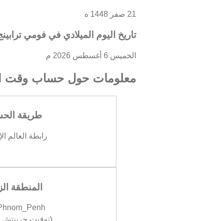
21 صفر 1448 ه
تاريخ اليوم الميلادي في فومي ترابينج
الخميس 6 أغسطس 2026 م
معلومات حول حساب وقت ال
طريقة الح
رابطة العالم ال
المنطقة الز
/Phnom_Penh
(توقيت جرينتش +07:00