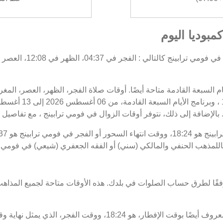
مبوديا اليوم
يام السبعة القادمة متاحة أيضًا. أوقات صلاة الفجر، الظهر، العصر، الم
بالإضافة إلى ذلك، نتوفر أوقات الزوال في فومي ترابينج ، مع تفاصيل الب
قًاللمذهب الحنفي والمالكي (سني) أو الفقه الجعفري (شيعي) في فومي تر
فقًا لطرق حساب الصلوات في بلدك. هذه الأوقات متاحة لجميع المذاهب