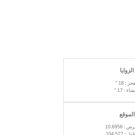
الزوايا
جر : 18 °
اء : 17 °
الموقع
 10.6956
 104.577